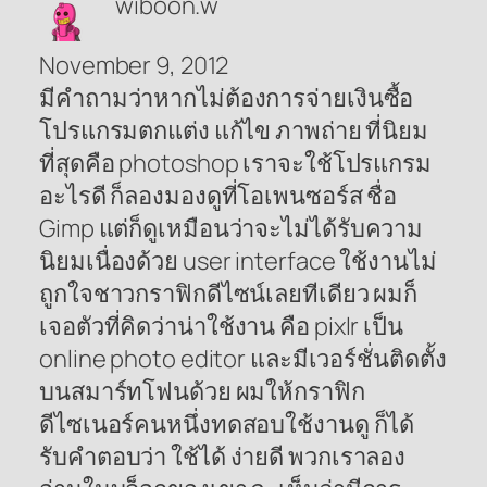
wiboon.w
November 9, 2012
มีคำถามว่าหากไม่ต้องการจ่ายเงินซื้อ
โปรแกรมตกแต่ง แก้ไข ภาพถ่าย ที่นิยม
ที่สุดคือ photoshop เราจะใช้โปรแกรม
อะไรดี ก็ลองมองดูที่โอเพนซอร์ส ชื่อ
Gimp แต่ก็ดูเหมือนว่าจะไม่ได้รับความ
นิยมเนื่องด้วย user interface ใช้งานไม่
ถูกใจชาวกราฟิกดีไซน์เลยทีเดียว ผมก็
เจอตัวที่คิดว่าน่าใช้งาน คือ pixlr เป็น
online photo editor และมีเวอร์ชั่นติดตั้ง
บนสมาร์ทโฟนด้วย ผมให้กราฟิก
ดีไซเนอร์คนหนึ่งทดสอบใช้งานดู ก็ได้
รับคำตอบว่า ใช้ได้ ง่ายดี พวกเราลอง