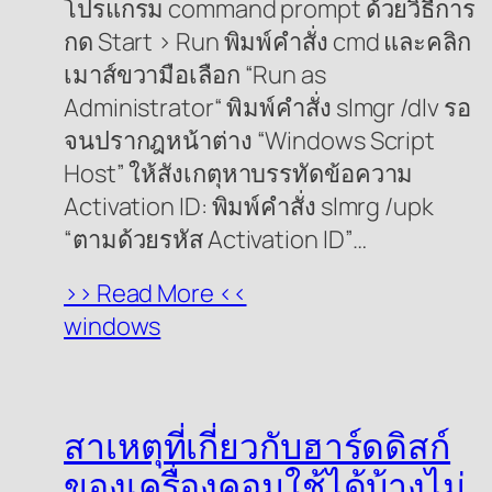
โปรแกรม command prompt ด้วยวิธีการ
กด Start > Run พิมพ์คำสั่ง cmd และคลิก
เมาส์ขวามือเลือก “Run as
Administrator“ พิมพ์คำสั่ง slmgr /dlv รอ
จนปรากฎหน้าต่าง “Windows Script
Host” ให้สังเกตุหาบรรทัดข้อความ
Activation ID: พิมพ์คำสั่ง slmrg /upk
“ตามด้วยรหัส Activation ID”…
>> Read More <<
windows
สาเหตุที่เกี่ยวกับฮาร์ดดิสก์
ของเครื่องคอมใช้ได้บ้างไม่