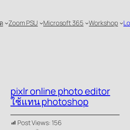
ด
Zoom PSU
Microsoft 365
Workshop
Lo
pixlr online photo editor
ใช้แทน photoshop
Post Views:
156