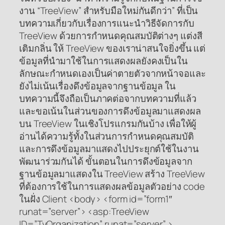
งาน “TreeView” สำหรับมือใหม่กันดีกว่า” ที่เป็น
บทความเกี่ยวกับเรื่องการแนะนำวิธีจัดการกับ
TreeView ด้วยการกำหนดคุณสมบัติต่างๆ แต่งสี
เติมกลิ่น ให้ TreeView ของเราน่าสนใจยิ่งขึ้น แต่
ข้อมูลที่นำมาใช้ในการแสดงผลยังคงเป็นใน
ลักษณะกำหนดเองเป็นค่าตายตัวจากหน้าจอและ
ยังไม่เน้นเรื่องดึงข้อมูลจากฐานข้อมูล ใน
บทความนี้จึงถือเป็นภาคต่อจากบทความที่แล้ว
และขอเน้นในส่วนของการดึงข้อมูลมาแสดงผล
บน TreeView ในเชิงโปรแกรมกันบ้าง เพื่อให้ผู้
อ่านได้ความรู้ทั้งในส่วนการกำหนดคุณสมบัติ
และการดึงข้อมูลมาแสดงไปประยุกต์ใช้ในงาน
พัฒนาร่วมกันได้ ขั้นตอนในการดึงข้อมูลจาก
ฐานข้อมูลมาแสดงใน TreeView สร้าง TreeView
ที่ต้องการใช้ในการแสดงผลข้อมูลตัวอย่าง code
ในฝั่ง Client <body> <form id=”form1″
runat=”server”> <asp:TreeView
ID=”TvOrganization” runat=”server” >