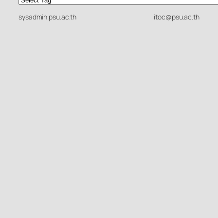
sysadmin.psu.ac.th
itoc@psu.ac.th