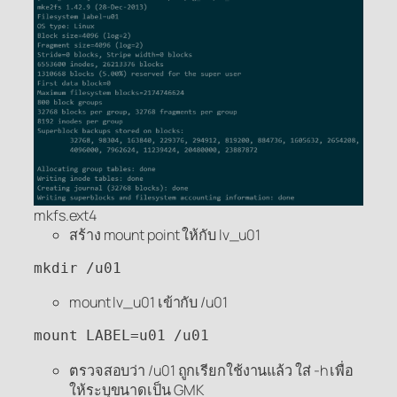
mkfs.ext4
สร้าง mount point ให้กับ lv_u01
mkdir /u01
mount lv_u01 เข้ากับ /u01
mount LABEL=u01 /u01
ตรวจสอบว่า /u01 ถูกเรียกใช้งานแล้ว ใส่ -h เพื่อ
ให้ระบุขนาดเป็น GMK