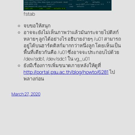
fstab
จบขอให้สนุก
อาจจะยังไม่เห็นภาพว่าแล้วมันกระจายไปดิสก์
หลายๆ ลูกได้อย่างไร อธิบายง่ายๆ /u01 สามารถ
อยู่ได้บนฮาร์ดดิสก์มากกว่าหนึ่งลูก โดยเห็นเป็น
พื้นที่เดียวกันคือ /u01 ซึ่งอาจจะประกอบไปด้วย
/dev/sdb1, /dev/sdc1 ใน vg_u01
ยังมีเรื่องการเพิ่มขนาดภายหลังให้ดูที่
http://portal.psu.ac.th/blog/howto/6281
ไป
พลางก่อน
March 27, 2020