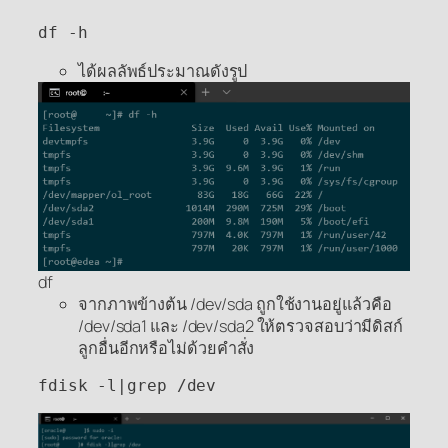
df -h
ได้ผลลัพธ์ประมาณดังรูป
df
จากภาพข้างต้น /dev/sda ถูกใช้งานอยู่แล้วคือ
/dev/sda1 และ /dev/sda2 ให้ตรวจสอบว่ามีดิสก์
ลูกอื่นอีกหรือไม่ด้วยคำสั่ง
fdisk -l|grep /dev