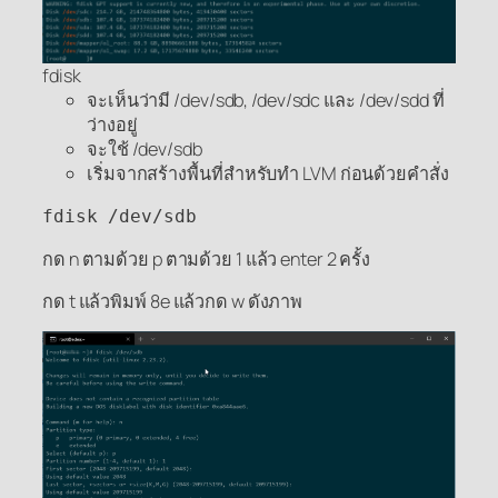
fdisk
จะเห็นว่ามี /dev/sdb, /dev/sdc และ /dev/sdd ที่
ว่างอยู่
จะใช้ /dev/sdb
เริ่มจากสร้างพื้นที่สำหรับทำ LVM ก่อนด้วยคำสั่ง
fdisk /dev/sdb
กด n ตามด้วย p ตามด้วย 1 แล้ว enter 2 ครั้ง
กด t แล้วพิมพ์ 8e แล้วกด w ดังภาพ