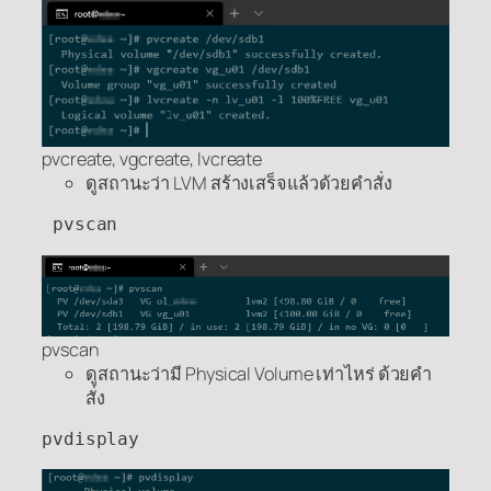
pvcreate, vgcreate, lvcreate
ดูสถานะว่า LVM สร้างเสร็จแล้วด้วยคำสั่ง
 pvscan
pvscan
ดูสถานะว่ามี Physical Volume เท่าไหร่ ด้วยคำ
สั่ง
pvdisplay