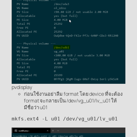
pvdisplay
ก่อนใช้งานอย่าลืม format โดย device ที่จะต้อง
format จะกลายเป็น /dev/vg_u01/lv_u01 ให้
มีชื่อว่า u01
mkfs.ext4 -L u01 /dev/vg_u01/lv_u01