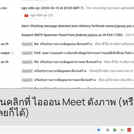
กนั้นคลิกที่ ไอออน Meet ดังภาพ (ห
ลยก็ได้)