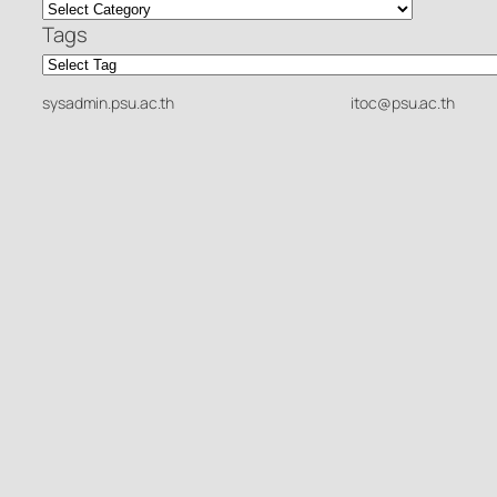
Tags
sysadmin.psu.ac.th
itoc@psu.ac.th