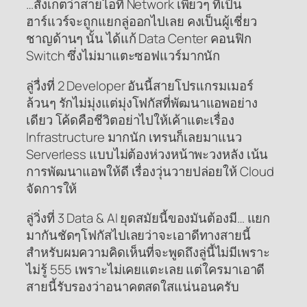
…สังเกตว่าสายไอที Network เพียวๆ ที่เป็น
ฮาร์แวร์จะถูกแยกลู่ออกไปเลย คงเป็นผู้เชี่ยว
ชาญด้านๆ นั้น ได้แก้ Data Center คอนฟิก
Switch ซึ่งไม่มาแตะซอฟแวร์มากนัก
ลู่วื่งที่ 2 Developer อันนี้สายโปรแกรมเมอร์
ล้วนๆ รักไม่มุ่งแต่มุ่งโฟกัสที่พัฒนาแอพอย่าง
เดียว โค้ดคือชีวิตอย่าไปให้เค้าแตะเรื่อง
Infrastructure มากนัก เทรนก็เลยมาแนว
Serverless แบบไม่ต้องห่วงหน้าพะวงหลัง เน้น
การพัฒนาแอพให้ดี เรื่องวุ่นวายปล่อยให้ Cloud
จัดการให้
ลู่วิ่งที่ 3 Data & AI ยุดสมัยนี้ของมันต้องมี… แยก
มากันชัดๆโฟกัสไปเลยว่าจะเอาดีทางสายนี้
สำหรับผมความคิดเห็นที่จะพูดถึงลู่นี้ไม่มีเพราะ
ไม่รู้ 555 เพราะไม่เคยแตะเลย แต่ใครมาเอาดี
สายนี้รับรองว่าอนาคตสดใสแน่นอนครับ