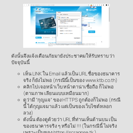
ดังนั้นจึงแจ้งเตือนภัยมายังประชาคมให้รับทราบ ว่า
ปัจจุบันนี้
เห็น LINK ใน Email แล้วเป็น URL ชื่อของธนาคาร
จริง ก็ยังไม่พอ (กรณีนี้เป็นของ www.ktb.co.th)
คลิกไป เจอหน้าเว็บ หน้าตาน่าเชื่อถือ ก็ไม่พอ
(ตามภาพ เลียนแบบเหมือนมาก)
ดูว่ามี “กุญแจ” ของ HTTPS ถูกต้องก็ไม่พอ (กรณี
นี้ ได้กุญแจมาแล้ว แต่เป็นของเว็บไซต์หลอก
ลวง)
ดังนั้น ต้องดูด้วยว่า URL ที่ท่านเห็นด้านบน เป็น
ของธนาคารจริง ๆ หรือไม่ !!! (ในกรณีนี้ ไม่จริง
เพราะเป็นของ https://scrappse.tk )