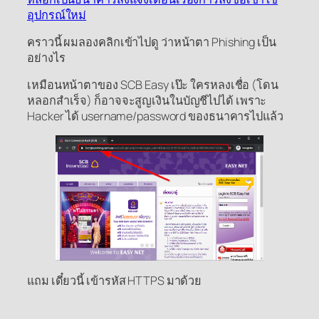
อุปกรณ์ใหม่
คราวนี้ ผมลองคลิกเข้าไปดู ว่าหน้าตา Phishing เป็น
อย่างไร
เหมือนหน้าตาของ SCB Easy เป๊ะ ใครหลงเชื่อ (โดน
หลอกสำเร็จ) ก็อาจจะสูญเงินในบัญชีไปได้ เพราะ
Hacker ได้ username/password ของธนาคารไปแล้ว
แถม เดี๋ยวนี้ เข้ารหัส HTTPS มาด้วย