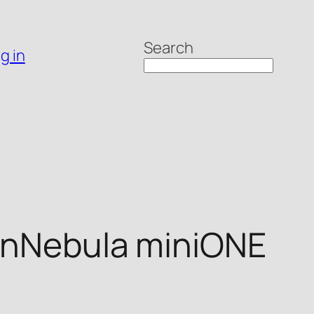
Search
g in
penNebula miniONE