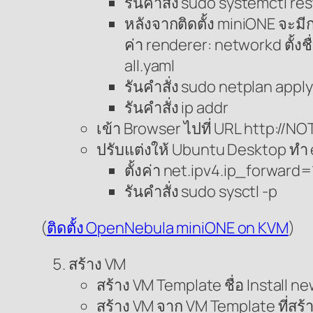
รันคำสั่ง sudo systemctl r
หลังจากติดตั้ง miniONE จะมีก
ค่า renderer: networkd ตั้ง
all.yaml
รันคำสั่ง sudo netplan apply
รันคำสั่ง ip addr
เข้า Browser ไปที่ URL http://
ปรับแต่งให้ Ubuntu Desktop ทำ e
ตั้งค่า net.ipv4.ip_forward=1
รันคำสั่ง sudo sysctl -p
(
ติดตั้ง OpenNebula miniONE on KVM
)
สร้าง VM
สร้าง VM Template ชื่อ Install 
สร้าง VM จาก VM Template ที่สร้า