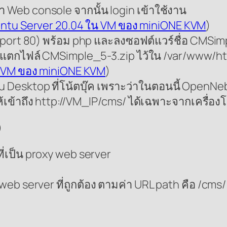
 Web console จากนั้น login เข้าใช้งาน
buntu Server 20.04 ใน VM ของ miniONE KVM
)
ิด port 80) พร้อม php และลงซอฟต์แวร์ชื่อ CMSi
e (แตกไฟล์ CMSimple_5-3.zip ไว้ใน /var/www/h
ใน VM ของ miniONE KVM
)
esktop ที่โน้ตบุ๊ค เพราะว่าในตอนนี้ OpenNebu
เข้าถึง http://VM_IP/cms/ ได้เฉพาะจากเครื่องโน้ต
)
่เป็น proxy web server
VM web server ที่ถูกต้อง ตามค่า URL path คือ /cms