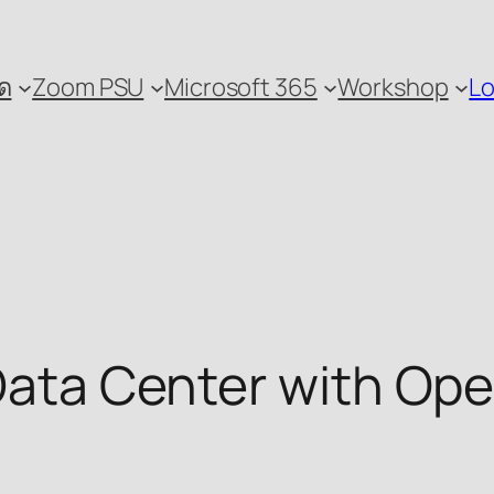
ด
Zoom PSU
Microsoft 365
Workshop
Lo
l Data Center with O