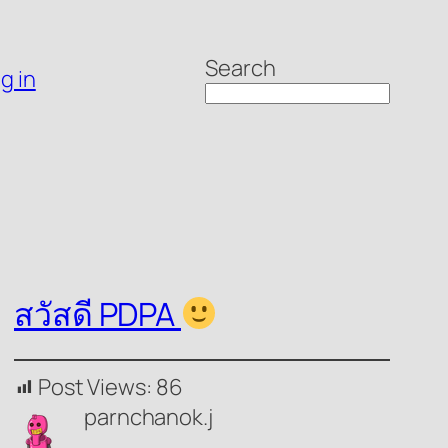
Search
g in
สวัสดี PDPA
Post Views:
86
parnchanok.j