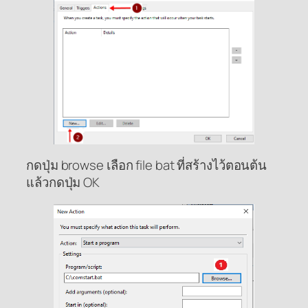
กดปุ่ม browse เลือก file bat ที่สร้างไว้ตอนต้น
แล้วกดปุ่ม OK