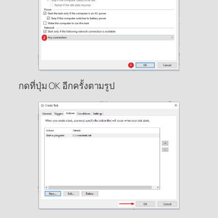
กดที่ปุ่ม OK อีกครั้งตามรูป