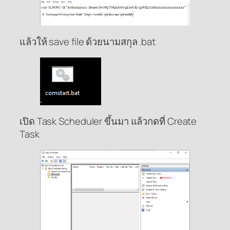
แล้วให้ save file ด้วยนามสกุล .bat
เปิด Task Scheduler ขึ้นมา แล้วกดที่ Create
Task