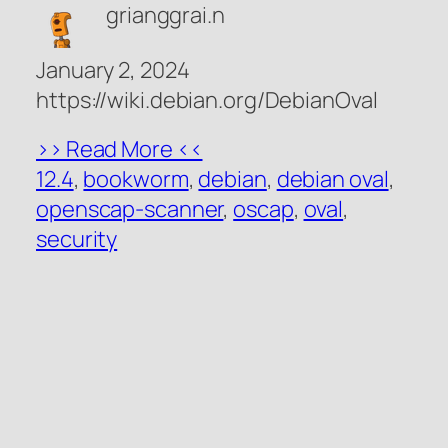
grianggrai.n
January 2, 2024
https://wiki.debian.org/DebianOval
>> Read More <<
12.4
, 
bookworm
, 
debian
, 
debian oval
, 
openscap-scanner
, 
oscap
, 
oval
, 
security