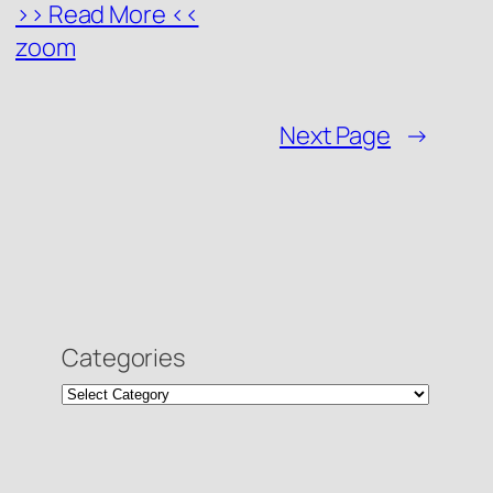
>> Read More <<
zoom
Next Page
→
Categories