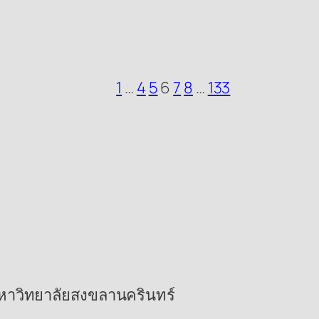
1
…
4
5
6
7
8
…
133
 มหาวิทยาลัยสงขลานครินทร์