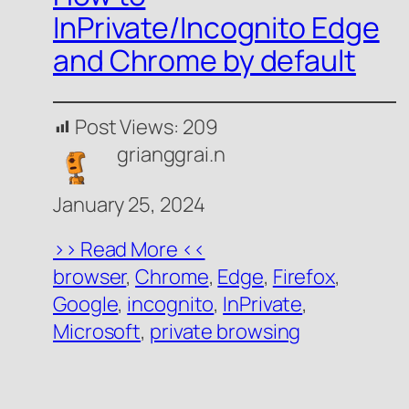
InPrivate/Incognito Edge
and Chrome by default
Post Views:
209
grianggrai.n
January 25, 2024
>> Read More <<
browser
, 
Chrome
, 
Edge
, 
Firefox
, 
Google
, 
incognito
, 
InPrivate
, 
Microsoft
, 
private browsing