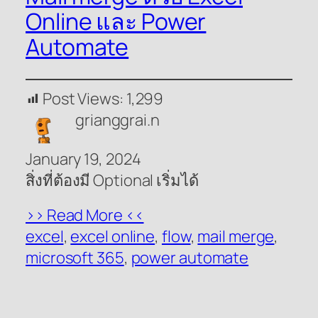
Online และ Power
Automate
Post Views:
1,299
grianggrai.n
January 19, 2024
สิ่งที่ต้องมี Optional เริ่มได้
>> Read More <<
excel
, 
excel online
, 
flow
, 
mail merge
, 
microsoft 365
, 
power automate