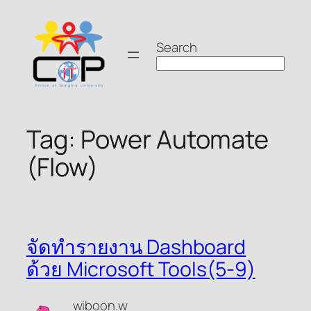
Skip
to
Search
content
Tag:
Power Automate
(Flow)
จัดทำรายงาน Dashboard
ด้วย Microsoft Tools(5-9)
wiboon.w