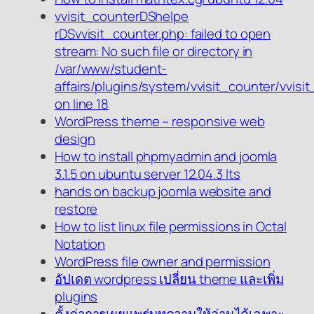
vvisit_counterDShelpe
rDSvvisit_counter.php: failed to open
stream: No such file or directory in
/var/www/student-
affairs/plugins/system/vvisit_counter/vvisi
on line 18
WordPress theme – responsive web
design
How to install phpmyadmin and joomla
3.1.5 on ubuntu server 12.04.3 lts
hands on backup joomla website and
restore
How to list linux file permissions in Octal
Notation
WordPress file owner and permission
อัปเดต wordpress เปลี่ยน theme และเพิ่ม
plugins
ตั้งค่าการเผยแพร่บทความให้อ่านได้เฉพาะ