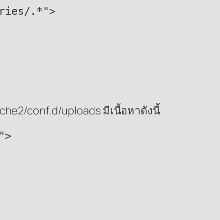
ies/.*">

e2/conf.d/uploads มีเนื้อหาดังนี้
>
