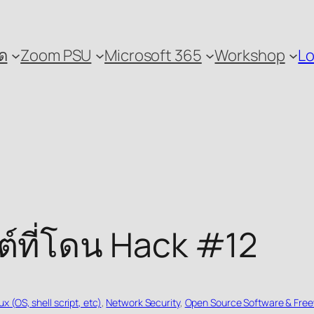
ด
Zoom PSU
Microsoft 365
Workshop
Lo
ต์ที่โดน Hack #12
ux (OS, shell script, etc)
, 
Network Security
, 
Open Source Software & Fre