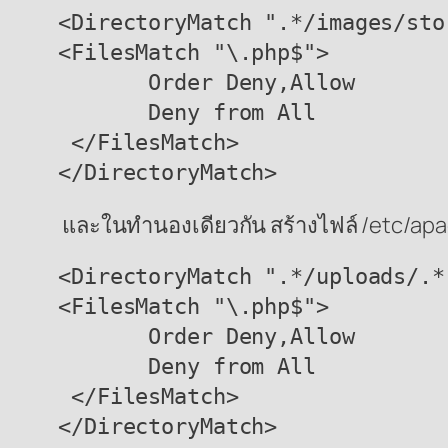
<DirectoryMatch ".*/images/stor
<FilesMatch "\.php$">

       Order Deny,Allow

       Deny from All

 </FilesMatch>

</DirectoryMatch>
และในทำนองเดียวกัน สร้างไฟล์ /etc/apach
<DirectoryMatch ".*/uploads/.*"
<FilesMatch "\.php$">

       Order Deny,Allow

       Deny from All

 </FilesMatch>

</DirectoryMatch>