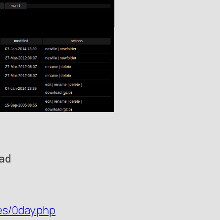
ad
ies/0day.php