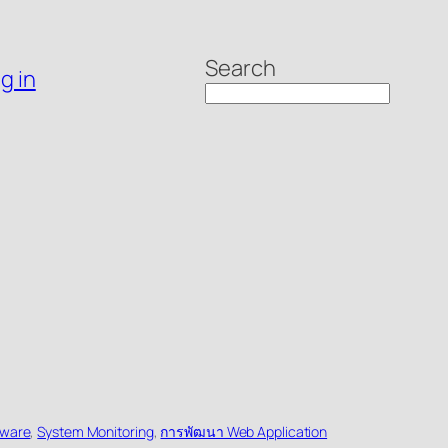
Search
g in
eware
, 
System Monitoring
, 
การพัฒนา Web Application