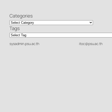
Categories
Tags
sysadmin.psu.ac.th
itoc@psu.ac.th