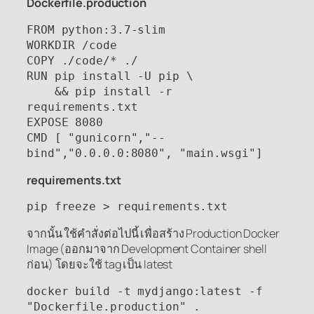
Dockerfile.production
FROM python:3.7-slim

WORKDIR /code

COPY ./code/* ./

RUN pip install -U pip \

    && pip install -r 
requirements.txt

EXPOSE 8080

CMD [ "gunicorn","--
bind","0.0.0.0:8080", "main.wsgi"]
requirements.txt
pip freeze > requirements.txt
จากนั้น ใช้คำสั่งต่อไปนี้ เพื่อสร้าง Production Docker
Image (ออกมาจาก Development Container shell
ก่อน) โดยจะใช้ tag เป็น latest
docker build -t mydjango:latest -f 
"Dockerfile.production" .