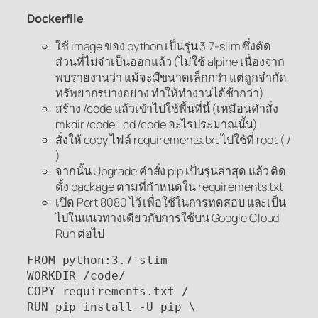
Dockerfile
ใช้ image ของ python เป็นรุ่น 3.7-slim ซึ่งตัด
ส่วนที่ไม่จำเป็นออกแล้ว (ไม่ใช้ alpine เนื่องจาก
พบรายงานว่า แม้จะมีขนาดเล็กกว่า แต่ถูกจำกัด
ทรัพยากรบางอย่าง ทำให้ทำงานได้ช้ากว่า)
สร้าง /code แล้วเข้าไปใช้พื้นที่นี้ (เหมือนคำสั่ง
mkdir /code ; cd /code อะไรประมาณนั้น)
สั่งให้ copy ไฟล์ requirements.txt ไปใช้ที่ root ( /
)
จากนั้น Upgrade คำสั่ง pip เป็นรุ่นล่าสุด แล้ว ติด
ตั้ง package ตามที่กำหนดใน requirements.txt
เปิด Port 8080 ไว้ เพื่อใช้ในการทดสอบ และเป็น
ไปในแนวทางเดียวกับการใช้บน Google Cloud
Run ต่อไป
FROM python:3.7-slim

WORKDIR /code/

COPY requirements.txt /

RUN pip install -U pip \
