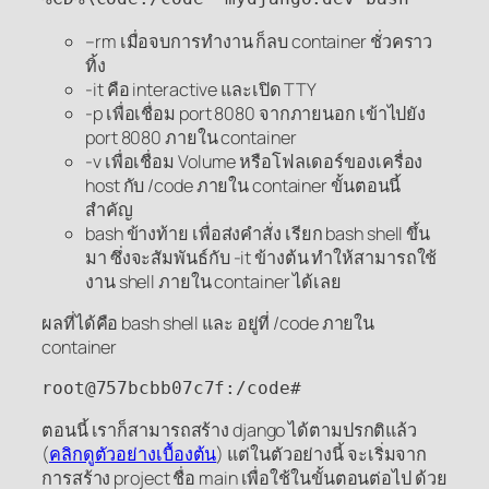
–rm เมื่อจบการทำงาน ก็ลบ container ชั่วคราว
ทิ้ง
-it คือ interactive และเปิด TTY
-p เพื่อเชื่อม port 8080 จากภายนอก เข้าไปยัง
port 8080 ภายใน container
-v เพื่อเชื่อม Volume หรือโฟลเดอร์ของเครื่อง
host กับ /code ภายใน container ขั้นตอนนี้
สำคัญ
bash ข้างท้าย เพื่อส่งคำสั่ง เรียก bash shell ขึ้น
มา ซึ่งจะสัมพันธ์กับ -it ข้างต้น ทำให้สามารถใช้
งาน shell ภายใน container ได้เลย
ผลที่ได้คือ bash shell และ อยู่ที่ /code ภายใน
container
root@757bcbb07c7f:/code#
ตอนนี้ เราก็สามารถสร้าง django ได้ตามปรกติแล้ว
(
คลิกดูตัวอย่างเบื้องต้น
) แต่ในตัวอย่างนี้ จะเริ่มจาก
การสร้าง project ชื่อ main เพื่อใช้ในขั้นตอนต่อไป ด้วย