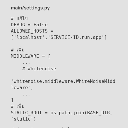
main/settings.py
# แก้ไข

DEBUG = False

ALLOWED_HOSTS = 
['localhost','SERVICE-ID.run.app']

# เพิ่ม

MIDDLEWARE = [

    ...

    # Whitenoise

'whitenoise.middleware.WhiteNoiseMidd
leware',

    ...

]

# เพิ่ม

STATIC_ROOT = os.path.join(BASE_DIR, 
'static')