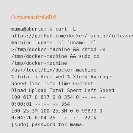
Output ของคำสั่งที่ใช้
mama@ubuntu:~$ curl -L
https://github.com/docker/machine/release
machine-`uname -s`-`uname -m`
>/tmp/docker-machine && chmod +x
/tmp/docker-machine && sudo cp
/tmp/docker-machine
/usr/local/bin/docker-machine
% Total % Received % Xferd Average
Speed Time Time Time Current
Dload Upload Total Spent Left Speed
100 617 0 617 0 0 354 0 --:--:--
0:00:01 --:--:-- 354
100 25.3M 100 25.3M 0 0 99879 0
0:04:26 0:04:26 --:--:-- 221k
[sudo] password for mama: