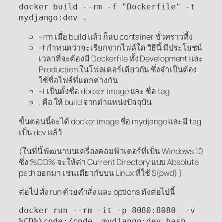
docker build --rm -f "Dockerfile" -t 
mydjango:dev .
–rm เมื่อ build แล้ว ก็ลบ container ชั่วคราวทิ้ง
-f กำหนดว่าจะเรียกจากไฟล์ใด วิธีนี้ มีประโยชน์
เวลาที่จะต้องมี Dockerfile ทั้ง Development และ
Production ในโฟลเดอร์เดียวกัน ซึ่งจำเป็นต้อง
ใช้ชื่อไฟล์ที่แตกต่างกัน
-t เป็นตั้งชื่อ docker image และ ชื่อ tag
. คือ ให้ build จากตำแหน่งปัจจุบัน
ขั้นตอนนี้จะได้ docker image ชื่อ mydjango และมี tag
เป็น dev แล้ว้
(ในที่นี้ พัฒนาบนเครื่องคอมพิวเตอร์ที่เป็น Windows 10
ซึ่ง %CD% จะให้ค่า Current Directory แบบ Absolute
path ออกมา เช่นเดียวกับบน Linux ที่ใช้ $(pwd) )
ต่อไป สั่ง run ด้วยคำสั่ง และ options ดังต่อไปนี้
docker run --rm -it -p 8080:8080  -v 
%CD%\code:/code  mydjango:dev bash