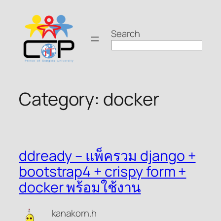
Skip
to
Search
content
Category:
docker
ddready – แพ็ครวม django +
bootstrap4 + crispy form +
docker พร้อมใช้งาน
kanakorn.h