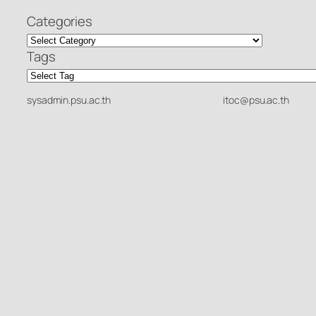
Categories
Tags
sysadmin.psu.ac.th
itoc@psu.ac.th