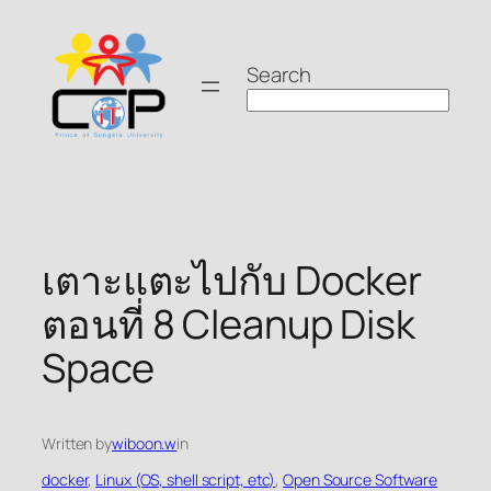
Skip
to
Search
content
เตาะแตะไปกับ Docker
ตอนที่ 8 Cleanup Disk
Space
Written by
wiboon.w
in
docker
, 
Linux (OS, shell script, etc)
, 
Open Source Software