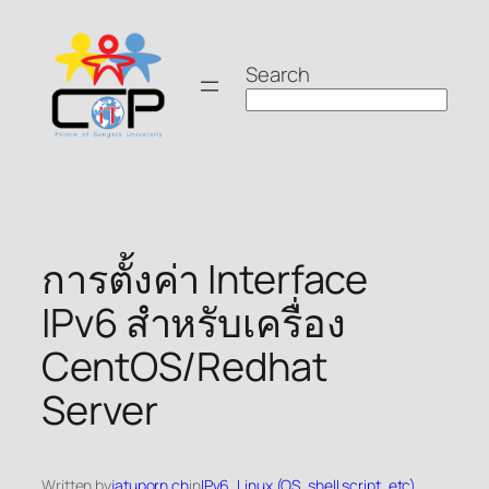
Skip
to
Search
content
การตั้งค่า Interface
IPv6 สำหรับเครื่อง
CentOS/Redhat
Server
Written by
jatuporn.ch
in
IPv6
, 
Linux (OS, shell script, etc)