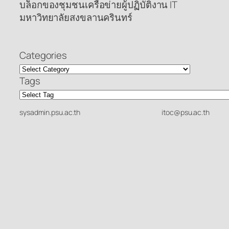
บล็อกของชุมชนเครือข่ายผู้ปฏิบัติงาน IT
มหาวิทยาลัยสงขลานครินทร์
Categories
Tags
sysadmin.psu.ac.th
itoc@psu.ac.th