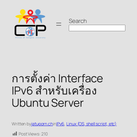
Skip
to
Search
content
การตั้งค่า Interface
IPv6 สำหรับเครื่อง
Ubuntu Server
Written by
jatuporn.ch
in
IPv6
, 
Linux (OS, shell script, etc)
Post Views:
210