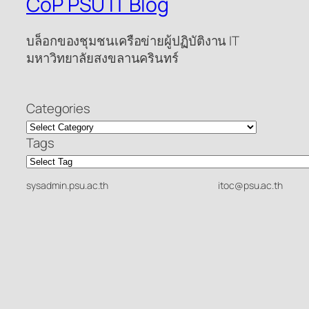
CoP PSU IT Blog
บล็อกของชุมชนเครือข่ายผู้ปฏิบัติงาน IT
มหาวิทยาลัยสงขลานครินทร์
Categories
Tags
sysadmin.psu.ac.th
itoc@psu.ac.th