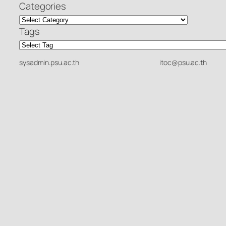
Categories
Tags
sysadmin.psu.ac.th
itoc@psu.ac.th