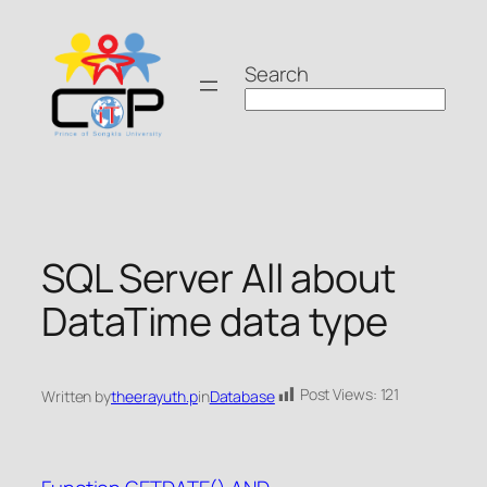
Skip
to
Search
content
SQL Server All about
DataTime data type
Post Views:
121
Written by
theerayuth.p
in
Database