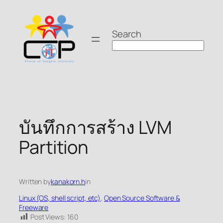
Skip
to
Search
content
บันทึกการสร้าง LVM
Partition
Written by
kanakorn.h
in
Linux (OS, shell script, etc)
, 
Open Source Software &
Freeware
Post Views:
160