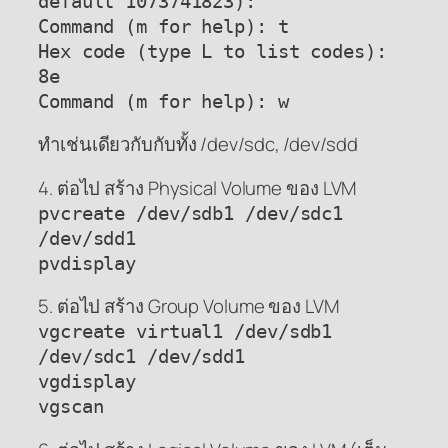
default 1073741823):
Command (m for help): t
Hex code (type L to list codes):
8e
Command (m for help): w
ทำเช่นเดียวกับกับทั้ง /dev/sdc, /dev/sdd
4. ต่อไป สร้าง Physical Volume ของ LVM
pvcreate /dev/sdb1 /dev/sdc1
/dev/sdd1
pvdisplay
5. ต่อไป สร้าง Group Volume ของ LVM
vgcreate virtual1 /dev/sdb1
/dev/sdc1 /dev/sdd1
vgdisplay
vgscan