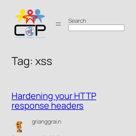
Skip
to
Search
content
Tag:
xss
Hardening your HTTP
response headers
grianggrai.n