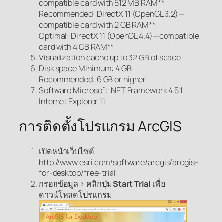
compatible card with 512 MB RAM**
Recommended: DirectX 11 (OpenGL 3.2)—
compatible card with 2 GB RAM**
Optimal: DirectX 11 (OpenGL 4.4)—compatible
card with 4 GB RAM**
Visualization cache up to 32 GB of space
Disk space Minimum: 4 GB
Recommended: 6 GB or higher
Software Microsoft .NET Framework 4.5.1
Internet Explorer 11
การติดตั้งโปรแกรม ArcGIS
เปิดหน้าเว็บไซต์
http://www.esri.com/software/arcgis/arcgis-
for-desktop/free-trial
กรอกข้อมูล > คลิกปุ่ม
Start Trial
เพื่อ
ดาวน์โหลดโปรแกรม