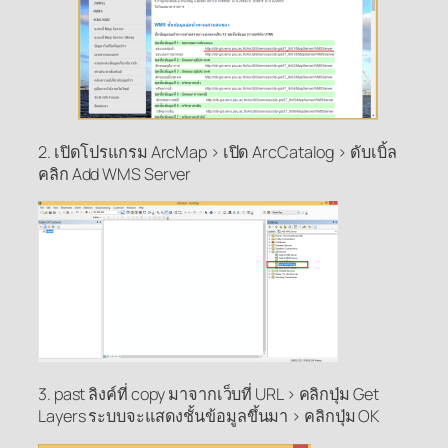
2. เปิดโปรแกรม ArcMap > เปิด ArcCatalog > ดับเบิ้ล
คลิก Add WMS Server
3. past ลิงค์ที่ copy มาจากเว็บที่ URL > คลิกปุ่ม Get
Layers ระบบจะแสดงชั้นข้อมูลขึ้นมา > คลิกปุ่ม OK