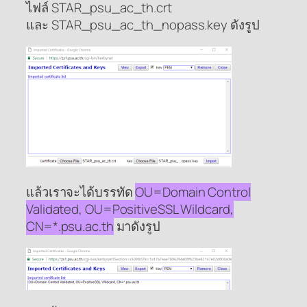
ไฟล์ STAR_psu_ac_th.crt
และ STAR_psu_ac_th_nopass.key ดังรูป
แล้วเราจะได้บรรทัด
OU=Domain Control
Validated, OU=PositiveSSL Wildcard,
CN=*.psu.ac.th
มาดังรูป