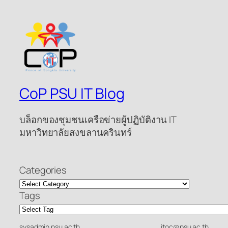
CoP PSU IT Blog
บล็อกของชุมชนเครือข่ายผู้ปฏิบัติงาน IT
มหาวิทยาลัยสงขลานครินทร์
Categories
Tags
sysadmin.psu.ac.th
itoc@psu.ac.th