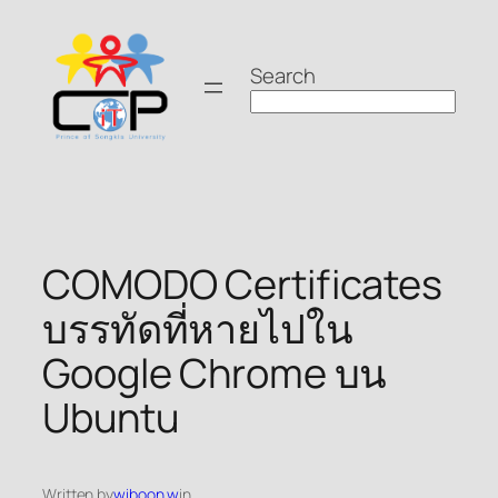
Skip
to
Search
content
COMODO Certificates
บรรทัดที่หายไปใน
Google Chrome บน
Ubuntu
Written by
wiboon.w
in