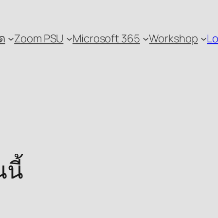
ด
Zoom PSU
Microsoft 365
Workshop
Lo
นี้