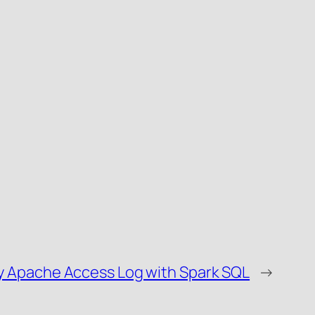
y Apache Access Log with Spark SQL
→