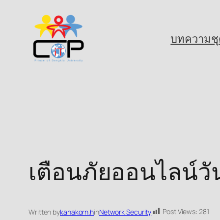
Skip
to
บทความชุ
content
เตือนภัยออนไลน์วัน
Post Views:
281
Written by
kanakorn.h
in
Network Security