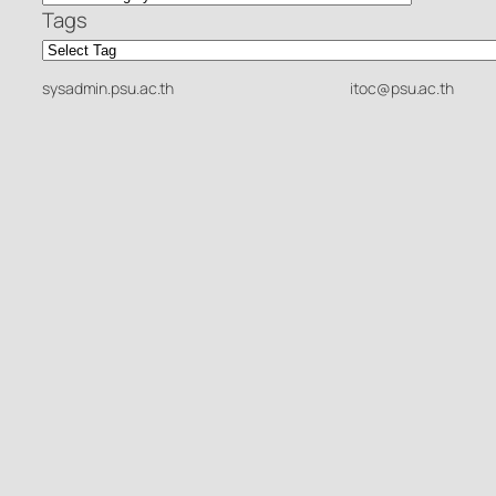
Tags
sysadmin.psu.ac.th
itoc@psu.ac.th