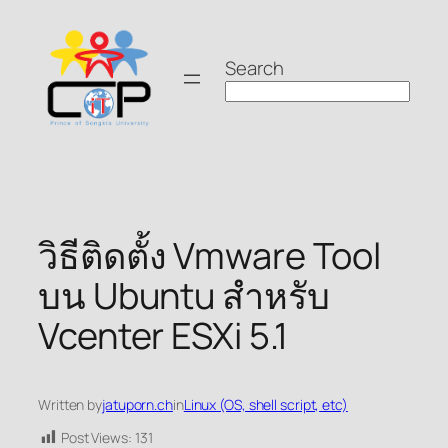
Skip
to
Search
content
วิธีติดตั้ง Vmware Tool
บน Ubuntu สำหรับ
Vcenter ESXi 5.1
Written by
jatuporn.ch
in
Linux (OS, shell script, etc)
Post Views:
131