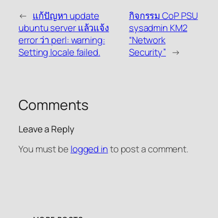
←
แก้ปัญหา update
กิจกรรม CoP PSU
ubuntu server แล้วแจ้ง
sysadmin KM2
error ว่า perl: warning:
“Network
Setting locale failed.
Security”
→
Comments
Leave a Reply
You must be
logged in
to post a comment.