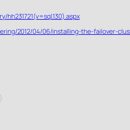
ry/hh231721(v=sql.130).aspx
ering/2012/04/06/installing-the-failover-cl