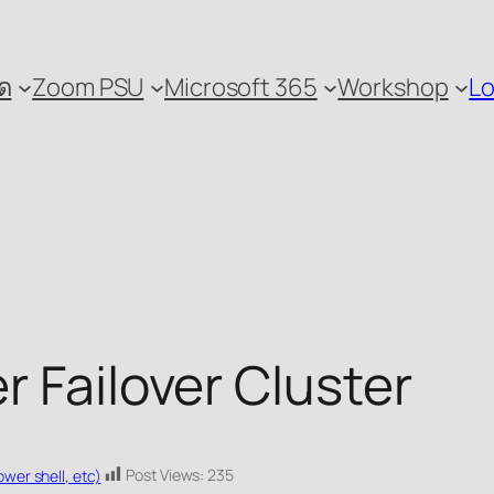
ด
Zoom PSU
Microsoft 365
Workshop
Lo
r Failover Cluster
Post Views:
235
wer shell, etc)