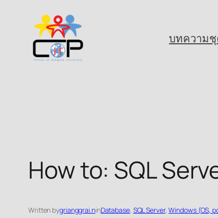
Skip
to
บทความชุ
content
How to: SQL Serve
Written by
grianggrai.n
in
Database
, 
SQL Server
, 
Windows (OS, po