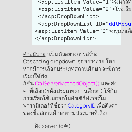
 <asp:ListItem Value="1">มหาวิทย
 <asp:ListItem Value="2">โรงเรีย
 </asp:DropDownList>

 <asp:DropDownList ID="
ddlResu
<asp:ListItem Value="0">กรุณาเลือ
คำอธิบาย
: เป็นตัวอย่างการสร้าง
Cascading dropdownlist อย่างง่าย โดย
หากมีการเลือกประเภทสถานศึกษา จะมีการ
เรียกใช้ฟัง
ก์ชั่น
CallServerMethodObject()
และส่ง
ค่าที่เลือก(รหัสประเภทสถานศึกษา) ให้กับ
การเรียกใช้เมธอดในฝั่งเซิร์ฟเวอร์ใน
พารามิเตอร์ที่ชื่อว่า
CategoryID
เพื่อดึงค่า
ของชื่อสถานศึกษาตามประเภทที่เลือก
ฝั่ง server (c#)