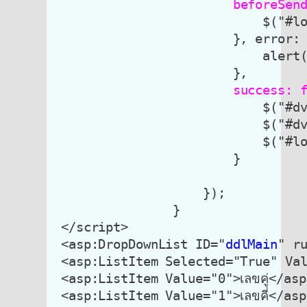
beforeSen
                            $("#lo
                        }, error: 
                            alert(
                        },

success: 
                            $("#dv
                            $("#dv
                            $("#lo
                        }

                    });

                }

 </script>

 <asp:DropDownList ID="
ddlMain
" r
 <asp:ListItem Selected="True" Value
 <asp:ListItem Value="0">เลขคู่</asp
 <asp:ListItem Value="1">เลขคี่</asp