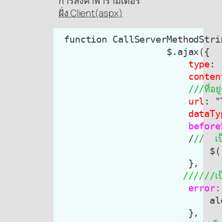
การส่งค่าพารามิเตอร์
ฝั่ง Client(aspx)
 function CallServerMethodStrin
                    $.ajax({

type
: 
conten
///ที่อย
url
: "
dataTy
  before
                        /
//  เ
                            $(
                       //////เป็นส่ว
                        error:
                            al
                        },
