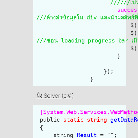
//////เป็นส
 succes
                            $(
                            $(
///ซ่อน loading progress bar เมื่อ
                            $(
                        }

                    });

ฝั่ง Server (c#)
 [System.Web.Services.WebMetho
 public 
static string
getDataR
 {

     string 
Result
 = "";
