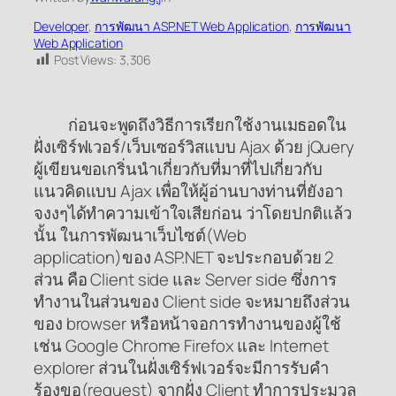
Developer
, 
การพัฒนา ASP.NET Web Application
, 
การพัฒนา
Web Application
Post Views:
3,306
ก่อนจะพูดถึงวิธีการเรียกใช้งานเมธอดใน
ฝั่งเซิร์ฟเวอร์/เว็บเซอร์วิสแบบ Ajax ด้วย jQuery
ผู้เขียนขอเกริ่นนำเกี่ยวกับที่มาที่ไปเกี่ยวกับ
แนวคิดแบบ Ajax เพื่อให้ผู้อ่านบางท่านที่ยังอา
จงงๆได้ทำความเข้าใจเสียก่อน ว่าโดยปกติแล้ว
นั้น ในการพัฒนาเว็บไซต์(
Web
application
)ของ ASP.NET จะประกอบด้วย 2
ส่วน คือ
Client side
และ
Server side
ซึ่งการ
ทำงานในส่วนของ
Client side
จะหมายถึงส่วน
ของ browser หรือหน้าจอการทำงานของผู้ใช้
เช่น Google Chrome Firefox และ Internet
explorer ส่วนในฝั่งเซิร์ฟเวอร์จะมีการรับคำ
ร้องขอ(request) จากฝั่ง Client ทำการประมวล