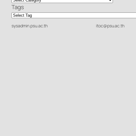
Tags
sysadmin.psu.ac.th
itoc@psu.ac.th