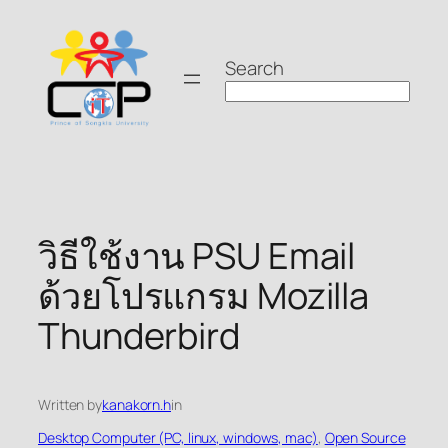
Skip
to
Search
content
วิธีใช้งาน PSU Email
ด้วยโปรแกรม Mozilla
Thunderbird
Written by
kanakorn.h
in
Desktop Computer (PC, linux, windows, mac)
, 
Open Source