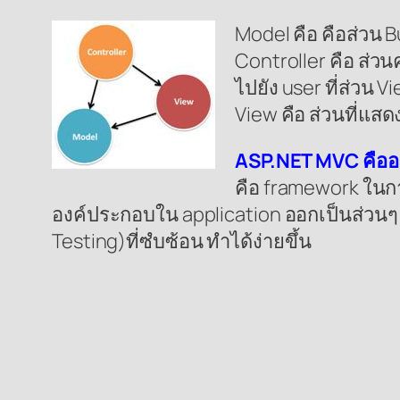
Model คือ คือส่วน B
Controller คือ ส่ว
ไปยัง user ที่ส่วน V
View คือ ส่วนที่แสด
ASP.NET MVC คืออ
คือ framework ในก
องค์ประกอบใน application ออกเป็นส่วน
Testing)ที่ซํบซ้อน ทำได้ง่ายขึ้น