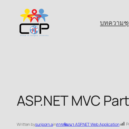
Skip
to
บทความชุ
content
ASP.NET MVC Part 
P
Written by
suriporn.a
in
การพัฒนา ASP.NET Web Application