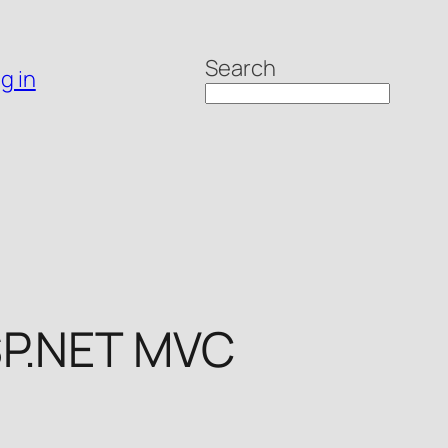
Search
g in
ASP.NET MVC