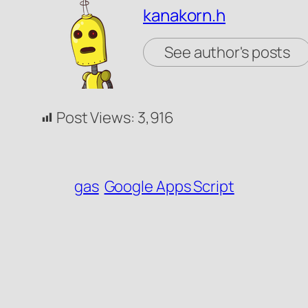
kanakorn.h
See author's posts
Post Views:
3,916
gas
Google Apps Script