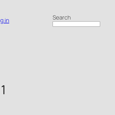
Search
g in
 1