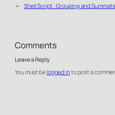
←
Shell Script : Grouping and Summat
Comments
Leave a Reply
You must be
logged in
to post a commen