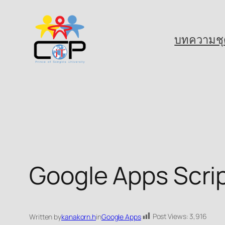
Skip
to
บทความชุ
content
Google Apps Scrip
Post Views:
3,916
Written by
kanakorn.h
in
Google Apps