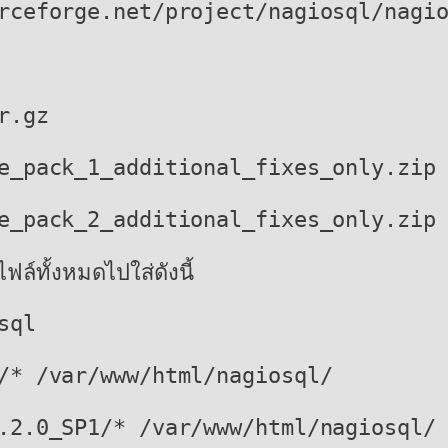
rceforge.net/project/nagiosql/nagi
r.gz
e_pack_1_additional_fixes_only.zip
e_pack_2_additional_fixes_only.zip
ฟล์ทั้งหมดไปใส่ดังนี้
sql
/* /var/www/html/nagiosql/
.2.0_SP1/* /var/www/html/nagiosql/