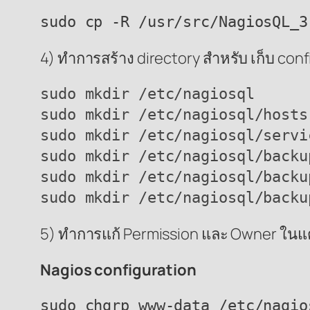
sudo cp -R /usr/src/NagiosQL_3
4) ทำการสร้าง directory สำหรับ เก็บ config
sudo mkdir /etc/nagiosql

sudo mkdir /etc/nagiosql/hosts

sudo mkdir /etc/nagiosql/servic
sudo mkdir /etc/nagiosql/backup
sudo mkdir /etc/nagiosql/backup
sudo mkdir /etc/nagiosql/backu
5) ทำการแก้ Permission และ Owner ในแต่
Nagios configuration
sudo chgrp www-data /etc/nagios