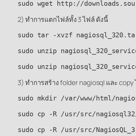
sudo wget http://downloads.sou
2) ทำการแตกไฟล์ทั้ง 3 ไฟล์ ดังนี้
sudo tar -xvzf nagiosql_320.ta
sudo unzip nagiosql_320_servic
sudo unzip nagiosql_320_servic
3) ทำการสร้าง folder nagiosql และ copy ไ
sudo mkdir /var/www/html/nagio
sudo cp -R /usr/src/nagiosql32
sudo cp -R /usr/src/NagiosQL_3