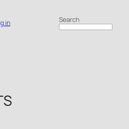
Search
g in
TS