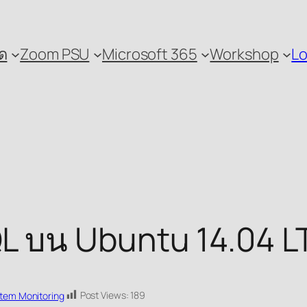
ด
Zoom PSU
Microsoft 365
Workshop
Lo
QL บน Ubuntu 14.04 L
Post Views:
189
tem Monitoring