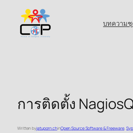
Skip
to
บทความชุ
content
การติดตั้ง Nagios
Written by
jatuporn.ch
in
Open Source Software & Freeware
, 
Sys