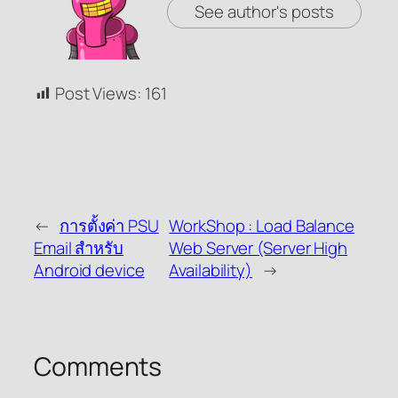
See author's posts
Post Views:
161
←
การตั้งค่า PSU
WorkShop : Load Balance
Email สำหรับ
Web Server (Server High
Android device
Availability)
→
Comments