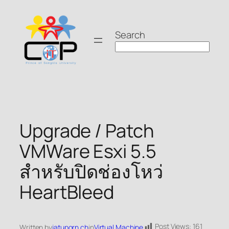
Skip
to
Search
content
Upgrade / Patch
VMWare Esxi 5.5
สำหรับปิดช่องโหว่
HeartBleed
Post Views:
161
Written by
jatuporn.ch
in
Virtual Machine