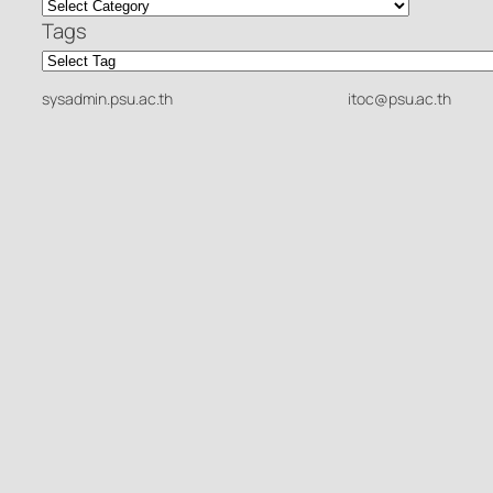
Tags
sysadmin.psu.ac.th
itoc@psu.ac.th