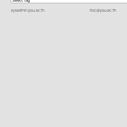
sysadmin.psu.ac.th
itoc@psu.ac.th