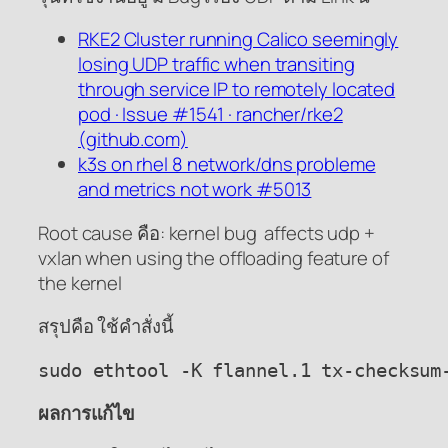
RKE2 Cluster running Calico seemingly
losing UDP traffic when transiting
through service IP to remotely located
pod · Issue #1541 · rancher/rke2
(github.com)
k3s on rhel 8 network/dns probleme
and metrics not work #5013
Root cause คือ: kernel bug affects udp +
vxlan when using the offloading feature of
the kernel
สรุปคือ ใช้คำสั่งนี้
sudo ethtool -K flannel.1 tx-checksum
ผลการแก้ไข