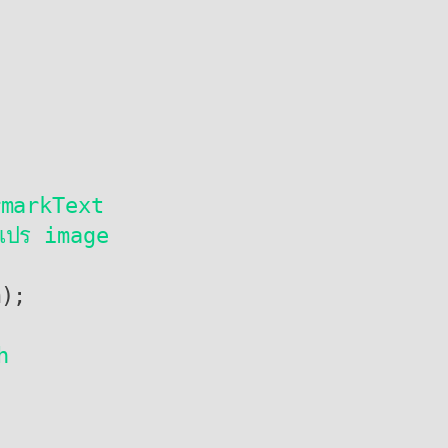
rmarkText 

ตัวแปร image
);

h