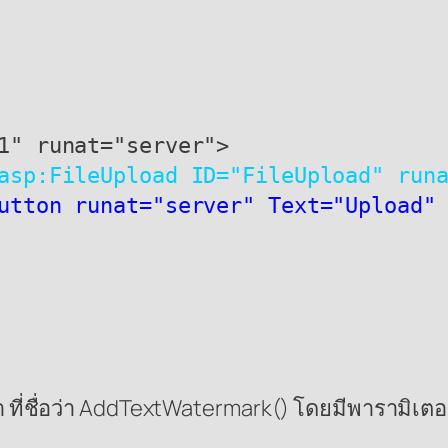
asp:FileUpload ID="FileUpload" run
utton runat="server" Text="Upload"
 ที่ชื่อว่า AddTextWatermark() โดยมีพารามิเตอ