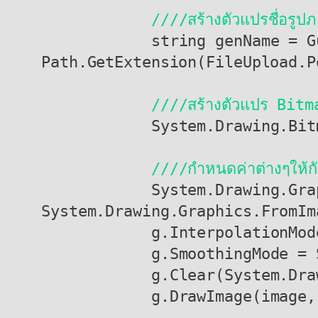
 ////สร้างตัวแปรชื่อรูป
            string genName = Guid.NewGuid().ToString() + 
Path.GetExtension(FileUpload.P
////สร้างตัวแปร Bitm
            System.Drawing.Bitmap bmp = new System.Drawing.Bitmap(w, h);

////กำหนดค่าต่างๆให้กั
            System.Drawing.Graphics g = 
System.Drawing.Graphics.FromIm
            g.InterpolationMode = System.Drawing.Drawing2D.InterpolationMode.High;

            g.SmoothingMode = System.Drawing.Drawing2D.SmoothingMode.HighQuality;

            g.Clear(System.Drawing.Color.Transparent);

            g.DrawImage(image, 0, 0, w, h);
