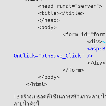
        <head runat="server">

        <title></title>

        </head>

        <body>

                <form id="form1" runat="server">

                        <div>
<
<asp:B
OnClick="btnSave_Click" />
                        </div>

                </form>

        </body>

    </html>
1.3 สร้างเมธอดที่ใช้ในการสร้างภาพลายน้ำ
ลายน้ำ ดังนี้