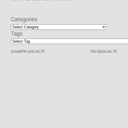
Categories
Tags
sysadmin.psu.ac.th
itoc@psu.ac.th