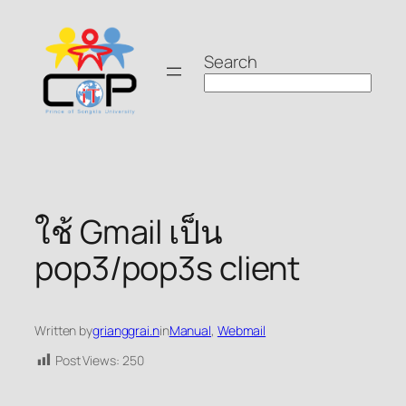
Skip
to
Search
content
ใช้ Gmail เป็น
pop3/pop3s client
Written by
grianggrai.n
in
Manual
, 
Webmail
Post Views:
250