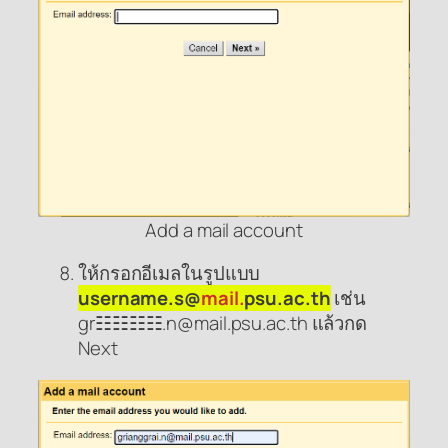
Add a mail account
ให้กรอกอีเมลในรูปแบบ
username.s@
mail.
psu.ac.th
เช่น
gr☷☷☷☷.n@mail.psu.ac.th แล้วกด
Next