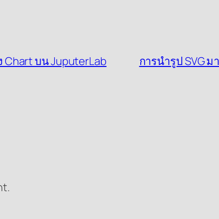
สดง Chart บน JuputerLab
การนำรูป SVG มา
t.