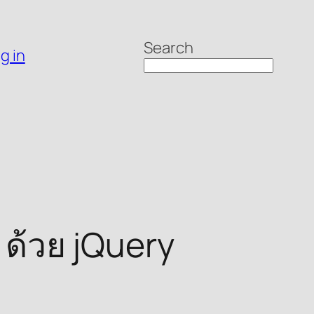
Search
g in
น ด้วย jQuery