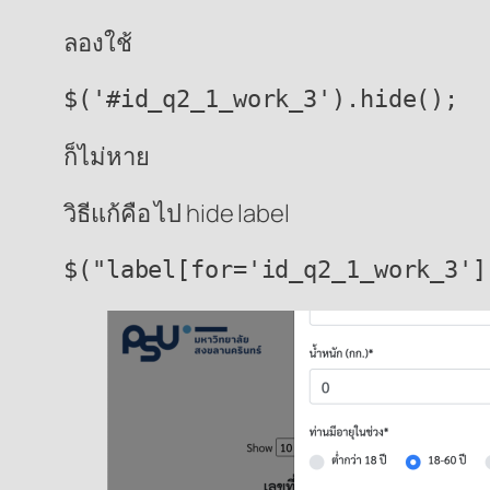
ลองใช้
$('#id_q2_1_work_3').hide();
ก็ไม่หาย
วิธีแก้คือ ไป hide label
$("label[for='id_q2_1_work_3']