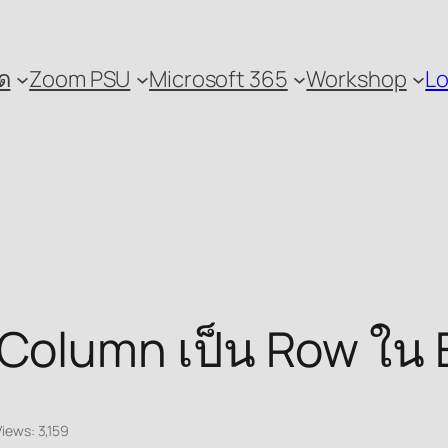
ด
Zoom PSU
Microsoft 365
Workshop
Lo
Column เป็น Row ใน 
Views:
3,159