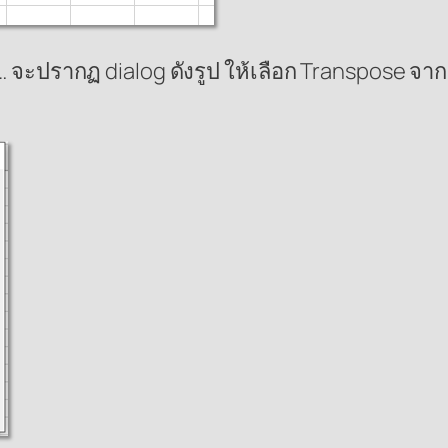
… จะปรากฏ dialog ดังรูป ให้เลือก Transpose จากก