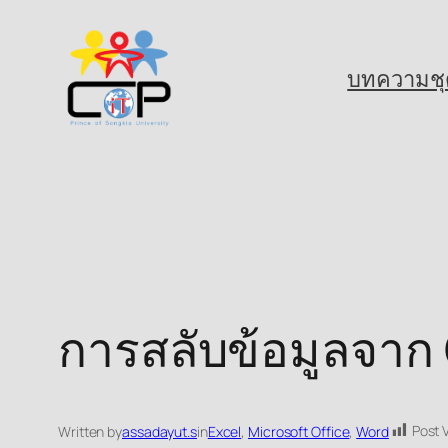
Skip
to
บทความชุ
content
การสลับข้อมูลจาก 
Post 
Written by
assadayut.s
in
Excel
, 
Microsoft Office
, 
Word