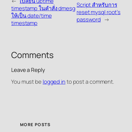
←
เปลี่ยน uptime
Script สำหรับการ
timestamp ในคำสั่ง dmesg
reset mysql root’s
ให้เป็น date/time
password
→
timestamp
Comments
Leave a Reply
You must be
logged in
to post a comment.
MORE POSTS