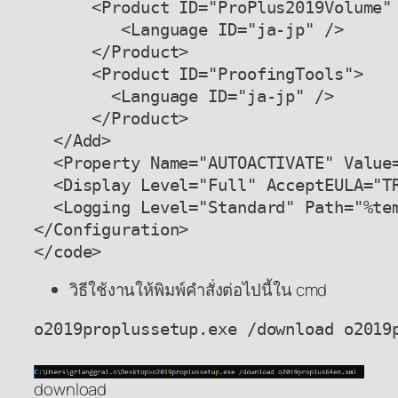
      <Product ID="ProPlus2019Volume" 
         <Language ID="ja-jp" />

      </Product>

      <Product ID="ProofingTools">

        <Language ID="ja-jp" />

      </Product>

  </Add>

  <Property Name="AUTOACTIVATE" Value=
  <Display Level="Full" AcceptEULA="TR
  <Logging Level="Standard" Path="%tem
</Configuration>

</code>
วิธีใช้งานให้พิมพ์คำสั่งต่อไปนี้ใน cmd
o2019proplussetup.exe /download o2019
download