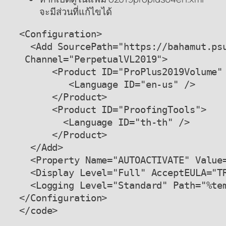
จะมีส่วนที่แก้ไขได้
<Configuration>

  <Add SourcePath="https://bahamut.psu
 Channel="PerpetualVL2019">

      <Product ID="ProPlus2019Volume" 
         <Language ID="en-us" />

      </Product>

      <Product ID="ProofingTools">

        <Language ID="th-th" />

      </Product>

  </Add>

  <Property Name="AUTOACTIVATE" Value=
  <Display Level="Full" AcceptEULA="TR
  <Logging Level="Standard" Path="%tem
</Configuration>

</code>