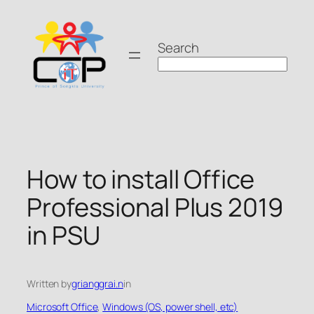
Skip
to
Search
content
How to install Office
Professional Plus 2019
in PSU
Written by
grianggrai.n
in
Microsoft Office
, 
Windows (OS, power shell, etc)