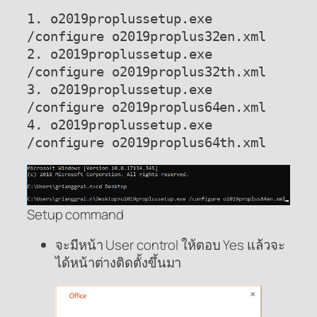
1. o2019proplussetup.exe 
/configure o2019proplus32en.xml

2. o2019proplussetup.exe 
/configure o2019proplus32th.xml

3. o2019proplussetup.exe 
/configure o2019proplus64en.xml

4. o2019proplussetup.exe 
/configure o2019proplus64th.xml
Setup command
จะมีหน้า User control ให้ตอบ Yes แล้วจะ
ได้หน้าต่างติดตั้งขึ้นมา