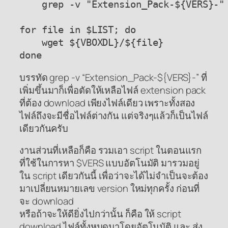
    grep -v "Extension_Pack-${VERS}-" 
for file in $LIST; do

    wget ${VBOXDL}/${file}

done
บรรทัด grep -v “Extension_Pack-${VERS}-” ที่
เพิ่มขึ้นมาก็เพื่อตัดให้เหลือไฟล์ extension pack
ที่ต้อง download เพียงไฟล์เดียว เพราะทั้งสอง
ไฟล์ถึงจะมีชื่อไฟล์ต่างกัน แต่จริงๆแล้วก็เป็นไฟล์
เดียวกันครับ
งานส่วนที่เหลือก็คือ รวมเอา script ในตอนแรก
ที่ใช้ในการหา $VERS แบบอัตโนมัติ มารวมอยู่
ใน script เดียวกันนี้ เพื่อว่าจะได้ไม่จำเป็นจะต้อง
มาเปลี่ยนหมายเลข version ใหม่ทุกครั้ง ก่อนที่
จะ download
หรือถ้าจะให้ดียิ่งไปกว่านั้น ก็คือ ให้ script
download ไฟล์ทั้งหมดมาโดยอัตโนมัติ และ ส่ง