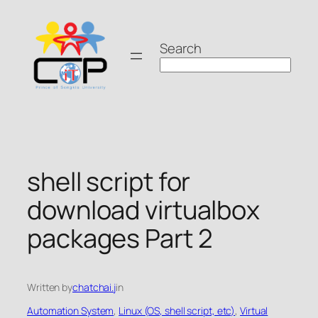
Skip
to
Search
content
shell script for
download virtualbox
packages Part 2
Written by
chatchai.j
in
Automation System
, 
Linux (OS, shell script, etc)
, 
Virtual