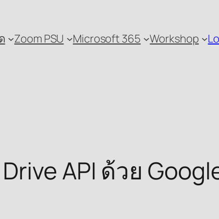
ด
Zoom PSU
Microsoft 365
Workshop
Lo
rive API ด้วย Google 