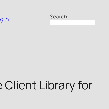
Search
g in
Client Library for