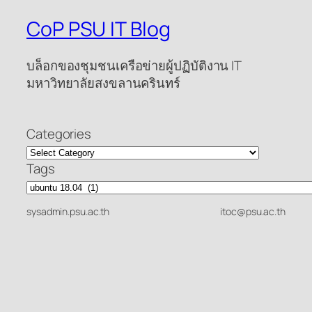
CoP PSU IT Blog
บล็อกของชุมชนเครือข่ายผู้ปฏิบัติงาน IT
มหาวิทยาลัยสงขลานครินทร์
Categories
Tags
sysadmin.psu.ac.th
itoc@psu.ac.th