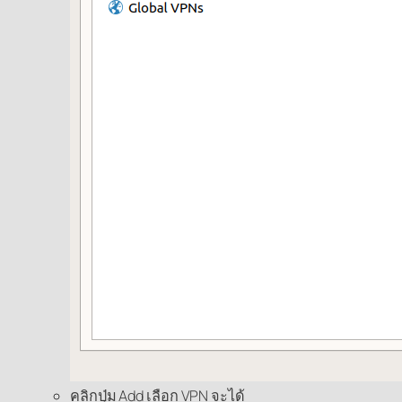
คลิกปุ่ม Add เลือก VPN จะได้