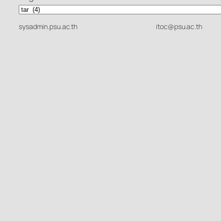
sysadmin.psu.ac.th
itoc@psu.ac.th