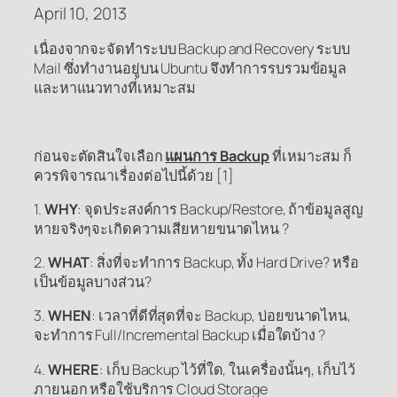
April 10, 2013
เนื่องจากจะจัดทำระบบ Backup and Recovery ระบบ
Mail ซึ่งทำงานอยู่บน Ubuntu จึงทำการรบรวมข้อมูล
และหาแนวทางที่เหมาะสม
ก่อนจะตัดสินใจเลือก
แผนการ Backup
ที่เหมาะสม ก็
ควรพิจารณาเรื่องต่อไปนี้ด้วย [1]
1.
WHY
: จุดประสงค์การ Backup/Restore, ถ้าข้อมูลสูญ
หายจริงๆจะเกิดความเสียหายขนาดไหน ?
2.
WHAT
: สิ่งที่จะทำการ Backup, ทั้ง Hard Drive? หรือ
เป็นข้อมูลบางส่วน?
3.
WHEN
: เวลาที่ดีที่สุดที่จะ Backup, บ่อยขนาดไหน,
จะทำการ Full/Incremental Backup เมื่อใดบ้าง ?
4.
WHERE
: เก็บ Backup ไว้ที่ใด, ในเครื่องนั้นๆ, เก็บไว้
ภายนอก หรือใช้บริการ Cloud Storage