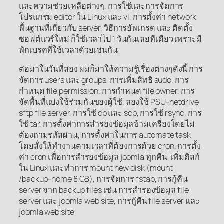
และความช่วยเหลือต่างๆ, การใช้และการจัดการ
โปรแกรม editor ใน Linux และ vi, การตั้งค่า network
พื้นฐานที่เกี่ยวกับ server, วิธีการอัพเกรด และ ติดตั้ง
ซอฟต์แวร์ใหม่ ก็ใช้เวลาไป 1 วันกันเลยทีเดียว เพราะมี
พักเบรคที่ใช้เวลาด้วยเช่นกัน
ต่อมาในวันที่สอง ผมก็มาให้ความรู้เรื่องต่างๆดังนี้ การ
จัดการ users และ groups, การเพิ่มสิทธิ sudo, การ
กำหนด file permission, การกำหนด file owner, การ
จัดพื้นที่แบ่งใช้ร่วมกันของผู้ใช้, ลองใช้ PSU-netdrive
sftp file server, การใช้ cp และ scp, การใช้ rsync, การ
ใช้ tar, การตั้งค่าการสำรองข้อมูลข้ามเครื่องโดยไม่
ต้องถามรหัสผ่าน, การตั้งค่าในการ automate task
โดยสั่งให้ทำงานตามเวลาที่ต้องการด้วย cron, การตั้ง
ค่า cron เพื่อการสำรองข้อมูล joomla ทุกคืน, เพิ่มดิสก์
ใน Linux และทำการ mount new disk (mount
/backup-home 8 GB), การจัดการ fstab, การกู้คืน
server จาก backup files เช่น การสำรองข้อมูล file
server และ joomla web site, การกู้คืน file server และ
joomla web site