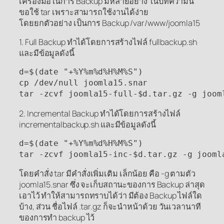
เครื่องมือในการ Backup มีหลายอย่าง ในบทความนี้
ขอใช้ tar เพราะสามารถใช้งานได้ง่าย
โดยยกตัวอย่าง เป็นการ Backup /var/www/joomla15
1. Full Backup ทำได้โดยการสร้างไฟล์ fullbackup.sh
และมีข้อมูลดังนี้
d=$(date "+%Y%m%d%H%M%S")

cp /dev/null joomla15.snar

tar -zcvf joomla15-full-$d.tar.gz -g joom
2. Incremental Backup ทำได้โดยการสร้างไฟล์
incrementalbackup.sh และมีข้อมูลดังนี้
d=$(date "+%Y%m%d%H%M%S")

tar -zcvf joomla15-inc-$d.tar.gz -g jooml
โดยคำสั่ง tar มีคำสั่งเพิ่มเติม เล็กน้อย คือ -g ตามตัว
joomla15.snar ซึ่ง จะเก็บสถานะของการ Backup ล่าสุด
เอาไว้ ทำให้สามารถทราบได้ว่า มีต้อง Backup ไฟล์ใด
บ้าง, ส่วน ชื่อไฟล์ .tar.gz ก็จะนำหน้าด้วย วันเวลานาที
ของการทำ backup ไว้