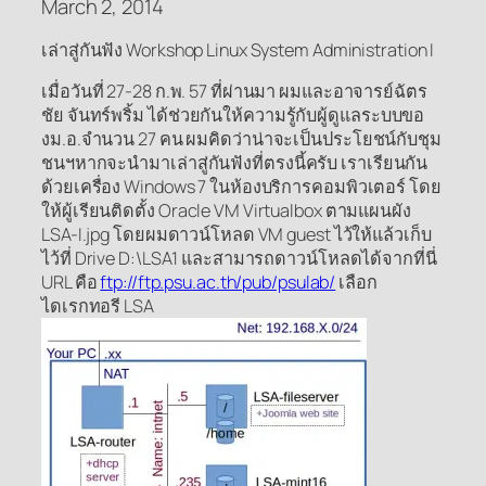
March 2, 2014
เล่าสู่กันฟัง Workshop Linux System Administration I
เมื่อวันที่ 27-28 ก.พ. 57 ที่ผ่านมา ผมและอาจารย์ฉัตร
ชัย จันทร์พริ้ม ได้ช่วยกันให้ความรู้กับผู้ดูแลระบบขอ
งม.อ.จำนวน 27 คน ผมคิดว่าน่าจะเป็นประโยชน์กับชุม
ชนฯหากจะนำมาเล่าสู่กันฟังที่ตรงนี้ครับ เราเรียนกัน
ด้วยเครื่อง Windows 7 ในห้องบริการคอมพิวเตอร์ โดย
ให้ผู้เรียนติดตั้ง Oracle VM Virtualbox ตามแผนผัง
LSA-I.jpg โดยผมดาวน์โหลด VM guest ไว้ให้แล้วเก็บ
ไว้ที่ Drive D:\LSA1 และสามารถดาวน์โหลดได้จากที่นี่
URL คือ
ftp://ftp.psu.ac.th/pub/psulab/
เลือก
ไดเรกทอรี LSA