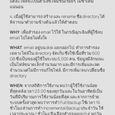
แต่ละไฟล์จะเป็นตัวเลข เพิ่มขึ้นเรื่อยๆ ไม่ซ้ำเดิม
แน่นอน
4. เมื่อผู้ใช้สามารถ สร้าง และ rename ชื่อ directory ได้
พิจารณาคำถามข้างต้น แล้วให้ตำตอบ
WHY
: เพื่อสำรอง email ไว้ให้ ในกรณีฉุกเฉินที่ผู้ใช้ลบ
email ไปโดยไม่ตั้งใจ
WHAT
: email อยู่บน disk แยกออกไป, ทำการสำรอง
เฉพาะไฟล์ใน directory จัดเก็บ ซึ่งใช้เนื้อที่รวม 600
GB ซึ่งเป็นของผู้ใช้ในระบบ 6,000 คน, ข้อมูลมีลักษณะ
เป็นไฟล์ขนาดเล็กจำนวนมาก และมีการเพิ่มและลด
จำนวน แต่ไม่มีการแก้ไขไฟล์, มีการเพิ่ม/ลบ/เปลี่ยนชื่อ
directory
WHEN
: จากสถิติการใช้งาน พบว่า ผู้ใช้ใช้งานน้อย
ที่สุดหลังเวลา 03:00 ของทุกวัน และในวันอาทิตย์เป็น
วันที่มีปริมาณการใช้งานน้อยที่สุด และจากการย้าย
ระบบครั้งล่าสุด พบว่าการทำ Full Backup ใช้เวลา 16
ชั่วโมง ส่วนการทำ Incremental Backup ประจำวัน ใช้
เวลาประมาณ 1 ชั่วโมง จึงเลือกสำรองแบบ Full ทุกวัน