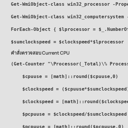
Get-
WmiObject
-class win32_processor -Prop
Get-
WmiObject
-class win32_computersystem 
ForEach
-Object 
{ $
lprocessor
 = $_.
NumberO
$
sumclockspeed
 = $
clockspeed
*$
lprocessor
คำสั่งตรวจสอบ Current CPU
(Get-Counter "\Processor(_Total)\% Proces
    $
cpuuse
 = [math]::round($cpuuse,0)
    $
clockspeed
 = ($
cpuuse
*$
sumclockspeed
    $
clockspeed
 = [math]::round($clockspe
    $
pcpuuse
 = $
clockspeed
/$
sumclockspeed
    $
pcpuuse
 = [math]::round($pcpuuse,0)