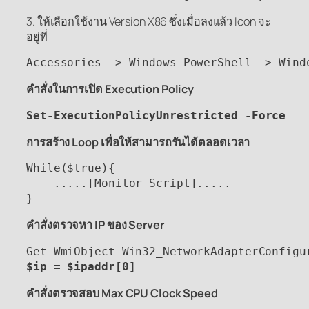
3. ให้เลือกใช้งาน Version X86 ซึ่งเมื่อลงแล้ว Icon จะ
อยู่ที่
คำสั่งในการเปิด Execution Policy
Set-
ExecutionPolicy
Unrestricted -Force
การสร้าง Loop เพื่อให้สามารถรันได้ตลอดเวลา
While($true){

    .....[Monitor Script].....

}
คำสั่งตรวจหา IP ของ Server
$
ip
 = $
ipaddr
[0]
คำสั่งตรวจสอบ Max CPU Clock Speed