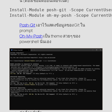
นี้ (ต้องเชื่อมต่ออินเตอร์เน็ต)
Install-Module posh-git -Scope CurrentUser
Install-Module oh-my-posh -Scope CurrentU
Posh-Git
เอาไว้แสดงข้อมูลของ Git ใน
prompt
Oh-My-Posh
เป็น theme สวยๆ ของ
powershell นั่นเอง