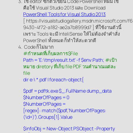
ใช้ editor ซักตัวเขียน Code Powershell ที่ผมใช้
คือใช้ Visual Studio 2013 และ Download
PowerShell Tools for Visual Studio 2013
[ https://visualstudiogallery.msdn.microsoft.com/f
9430-4f72-a182-ae2a7b8999d7 ] ที่ใช้งานตัวนี้
เพราะ Tools จะมี InteliSense ให้ไม่ต้องจำคำสั่ง
PowerShell ทั้งหมด ก็ทำให้สะดวกดี
Code ก็ไม่มาก
#กำหนดที่เก็บผลการ$File
Path = ‘E:\tmp\result.txt’ -f $env:Path;
#เป้า
หมาย diretory ที่เก็บ file PDF วนคำนาณแต่ละ
file
dir e:\ *.pdf | foreach-object{
$pdf = pdftk.exe $_.FullName dump_data
$NumberOfPages = 0
$NumberOfPages =
[regex]::match($pdf,’NumberOfPages:
(\d+)’).Groups[1].Value
$infoObj = New-Object PSObject -Property