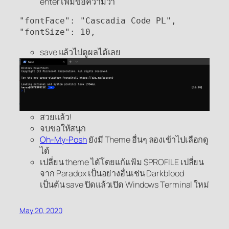
enter เพิ่มข้อความว่า
"fontFace": "Cascadia Code PL",

"fontSize": 10,
save แล้วไปดูผลได้เลย
สวยแล้ว!
จบขอให้สนุก
Oh-My-Posh
ยังมี Theme อื่นๆ ลองเข้าไปเลือกดู
ได้
เปลี่ยน theme ได้โดยแก้แฟ้ม $PROFILE เปลี่ยน
จาก Paradox เป็นอย่างอื่นเช่น Darkblood
เป็นต้น save ปิดแล้วเปิด Windows Terminal ใหม่
May 20, 2020