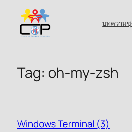
Skip
to
บทความชุ
content
Tag:
oh-my-zsh
Windows Terminal (3)