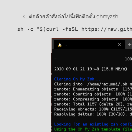
ต่อด้วยคำสั่งต่อไปนี้เพื่อติดตั้ง ohmyzsh
sh -c "$(curl -fsSL https://raw.git