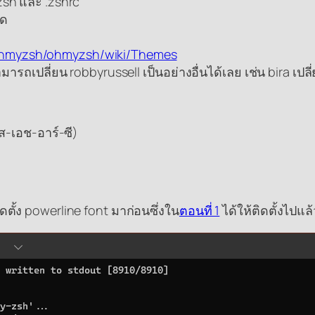
zsh และ .zshrc
าด
/ohmyzsh/ohmyzsh/wiki/Themes
ลี่ยน robbyrussell เป็นอย่างอื่นได้เลย เช่น bira เปลี่ยน
ส-เอช-อาร์-ซี)
ดตั้ง powerline font มาก่อนซึ่งใน
ตอนที่ 1
ได้ให้ติดตั้งไปแล้