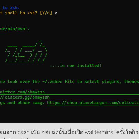
จาก bash เป็น zsh ฉะนั้นเมื่อเปิด wsl terminal ครั้งใดก็จะ