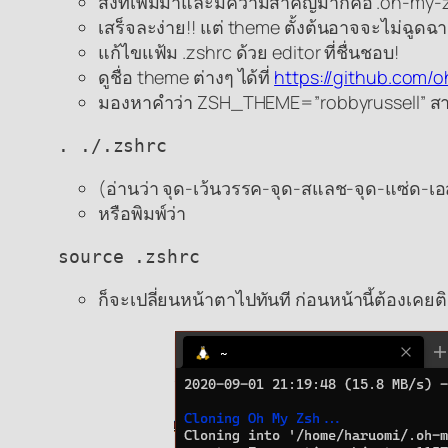
สิ่งที่เพิ่มมาและมีความสำคัญมากคือ .oh-my-
เสร็จละง่าย!! แต่ theme ตั้งต้นอาจจะไม่ฉูดฉ
แก้ไขแฟ้ม .zshrc ด้วย editor ที่ชื่นชอบ!
ดูชื่อ theme ต่างๆ ได้ที่
https://github.com
มองหาคำว่า ZSH_THEME=”robbyrussell” สามารถเป
. ./.zshrc
(อ่านว่า จุด-เว้นวรรค-จุด-สแลช-จุด-แซ่ด-เอ
หรือพิมพ์ว่า
source .zshrc
ก็จะเปลี่ยนหน้าตาไปทันที ก่อนหน้านี้ต้องเคยติ