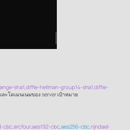
ange-sha1,diffie-hellman-group14-sha1,diffie-
่อและโดเมนเนมของ server เป้าหมาย
-cbc,arcfour,aes192-cbc,
aes256-cbc
,rijndael-