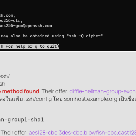
.ssh/
ssh
e method found
. Their offer:
diffie-hellman-group-exch
นี้ลงในแฟ้ม .ssh/config โดย somhost.example.org เป็นชื
an-group1-sha1
Their offer:
aes128-cbc,3des-cbc,blowfish-cbc,cast128