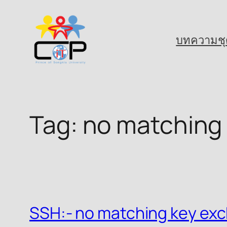
Skip
to
บทความชุ
content
Tag:
no matching 
SSH:- no matching key ex