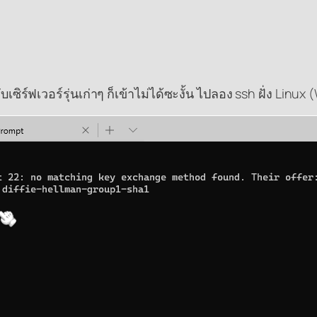
บเซิร์ฟเวอร์รุ่นเก่าๆ ก็เข้าไม่ได้ซะงั้น ไปลอง ssh ฝั่ง Linux