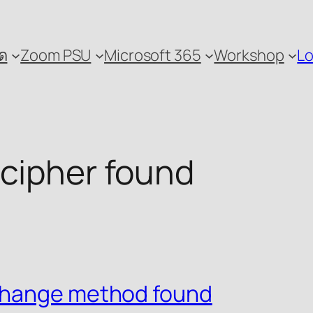
ด
Zoom PSU
Microsoft 365
Workshop
Lo
cipher found
change method found