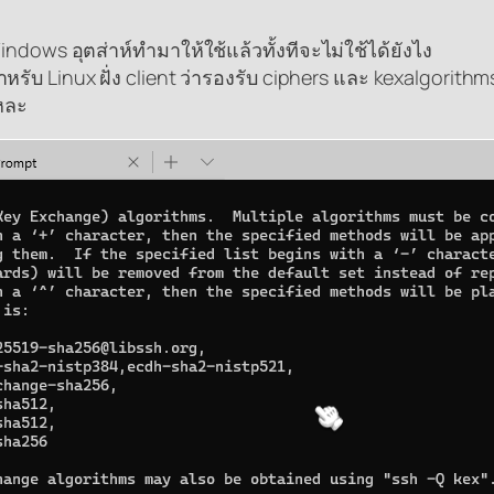
ndows อุตส่าห์ทำมาให้ใช้แล้วทั้งทีจะไม่ใช้ได้ยังไง
หรับ Linux ฝั่ง client ว่ารองรับ ciphers และ kexalgorith
แหละ