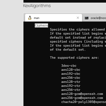
KexAlgorithms