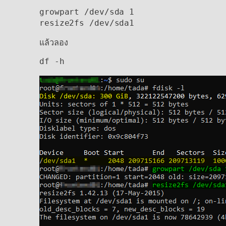
growpart /dev/sda 1

resize2fs /dev/sda1
แล้วลอง
df -h